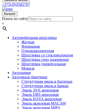
+375(29)3582707
Каталог
Поиск по сайту
×
Автомобильная шпатлевка
Жидкая
Финишная
Однокомпонентная
Шпатлевка со стекловолокном
Шпатлевка спец назначения
Шпатлевка универсальная
Мовиль
Автохимия
Автоэмали баночные
Структурная эмаль в баллонах
Структурная эмаль в банках
Эмаль AVE акриловая
Эмаль DBS акриловая
Эмаль HAYA акриловая
Эмаль акриловая MACAW
Эмаль акриловая MIPA