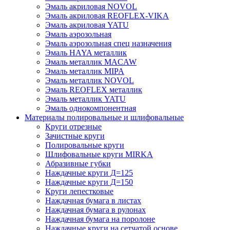
Эмаль акриловая NOVOL
Эмаль акриловая REOFLEX-VIKA
Эмаль акриловая YATU
Эмаль аэрозольная
Эмаль аэрозольная спец назначения
Эмаль HAYA металлик
Эмаль металлик MACAW
Эмаль металлик MIPA
Эмаль металлик NOVOL
Эмаль REOFLEX металлик
Эмаль металлик YATU
Эмаль однокомпонентная
Материалы полировальные и шлифовальные
Круги отрезные
Зачистные круги
Полировальные круги
Шлифовальные круги MIRKA
Абразивные губки
Наждачные круги Д=125
Наждачные круги Д=150
Круги лепестковые
Наждачная бумага в листах
Наждачная бумага в рулонах
Наждачная бумага на поролоне
Наждачные круги на сетчатой основе