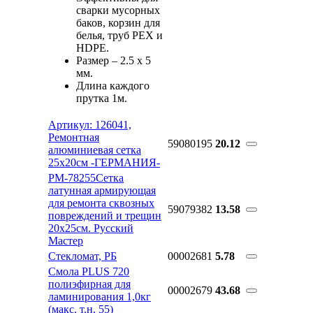
сварки мусорных
баков, корзин для
белья, труб PEX и
HDPE.
Размер – 2.5 x 5
мм.
Длина каждого
прутка 1м.
Артикул: 126041,
Ремонтная
59080195
20.12
алюминиевая сетка
25х20см -ГЕРМАНИЯ-
РМ-78255Сетка
латунная армирующая
для ремонта сквозных
59079382
13.58
повреждений и трещин
20х25см. Русский
Мастер
Стекломат, РБ
00002681
5.78
Смола PLUS 720
полиэфирная для
00002679
43.68
ламинирования 1,0кг
(макс. т.н. 55)