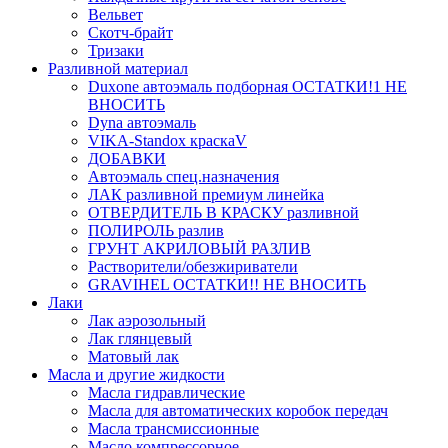
Вельвет
Скотч-брайт
Тризаки
Разливной материал
Duxone автоэмаль подборная ОСТАТКИ!1 НЕ
ВНОСИТЬ
Dyna автоэмаль
VIKA-Standox краскаV
ДОБАВКИ
Автоэмаль спец.назначения
ЛАК разливной премиум линейка
ОТВЕРДИТЕЛЬ В КРАСКУ разливной
ПОЛИРОЛЬ разлив
ГРУНТ АКРИЛОВЫЙ РАЗЛИВ
Растворители/обезжириватели
GRAVIHEL ОСТАТКИ!! НЕ ВНОСИТЬ
Лаки
Лак аэрозольный
Лак глянцевый
Матовый лак
Масла и другие жидкости
Масла гидравлические
Масла для автоматических коробок передач
Масла трансмиссионные
Масло компрессорное