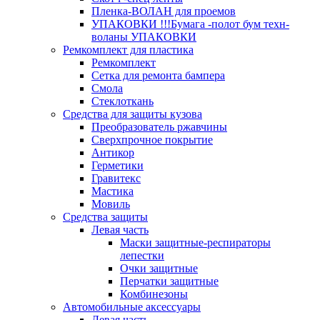
Пленка-ВОЛАН для проемов
УПАКОВКИ !!!Бумага -полот бум техн-
воланы УПАКОВКИ
Ремкомплект для пластика
Ремкомплект
Сетка для ремонта бампера
Смола
Стеклоткань
Средства для защиты кузова
Преобразователь ржавчины
Сверхпрочное покрытие
Антикор
Герметики
Гравитекс
Мастика
Мовиль
Средства защиты
Левая часть
Маски защитные-респираторы
лепестки
Очки защитные
Перчатки защитные
Комбинезоны
Автомобильные акcессуары
Левая часть