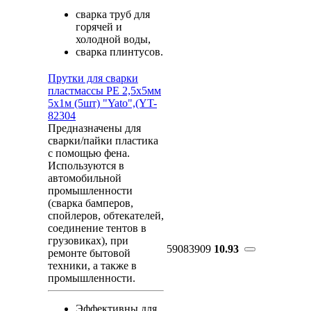
сварка труб для
горячей и
холодной воды,
сварка плинтусов.
Прутки для сварки
пластмассы PE 2,5х5мм
5х1м (5шт) "Yato",(YT-
82304
Предназначены для
сварки/пайки пластика
с помощью фена.
Используются в
автомобильной
промышленности
(сварка бамперов,
спойлеров, обтекателей,
соединение тентов в
грузовиках), при
59083909
10.93
ремонте бытовой
техники, а также в
промышленности.
Эффективны для