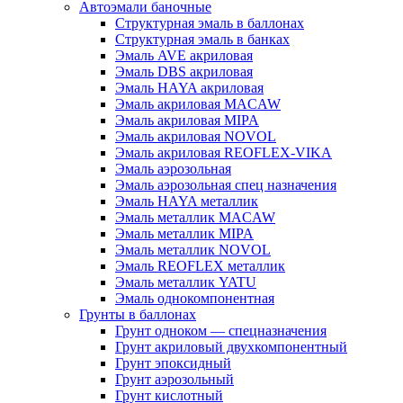
Автоэмали баночные
Структурная эмаль в баллонах
Структурная эмаль в банках
Эмаль AVE акриловая
Эмаль DBS акриловая
Эмаль HAYA акриловая
Эмаль акриловая MACAW
Эмаль акриловая MIPA
Эмаль акриловая NOVOL
Эмаль акриловая REOFLEX-VIKA
Эмаль аэрозольная
Эмаль аэрозольная спец назначения
Эмаль HAYA металлик
Эмаль металлик MACAW
Эмаль металлик MIPA
Эмаль металлик NOVOL
Эмаль REOFLEX металлик
Эмаль металлик YATU
Эмаль однокомпонентная
Грунты в баллонах
Грунт одноком — спецназначения
Грунт акриловый двухкомпонентный
Грунт эпоксидный
Грунт аэрозольный
Грунт кислотный