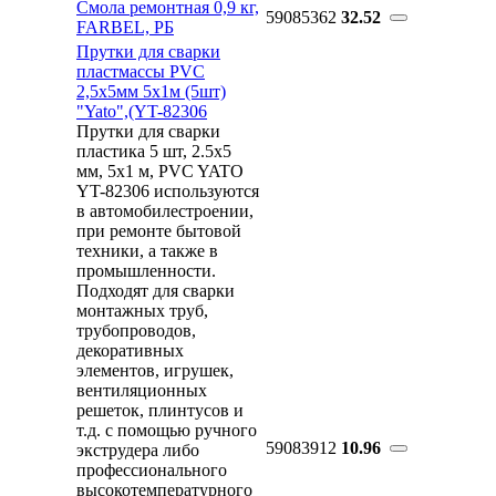
Смола ремонтная 0,9 кг,
59085362
32.52
FARBEL, РБ
Прутки для сварки
пластмассы PVC
2,5х5мм 5х1м (5шт)
"Yato",(YT-82306
Прутки для сварки
пластика 5 шт, 2.5x5
мм, 5х1 м, PVC YATO
YT-82306 используются
в автомобилестроении,
при ремонте бытовой
техники, а также в
промышленности.
Подходят для сварки
монтажных труб,
трубопроводов,
декоративных
элементов, игрушек,
вентиляционных
решеток, плинтусов и
т.д. с помощью ручного
59083912
10.96
экструдера либо
профессионального
высокотемпературного