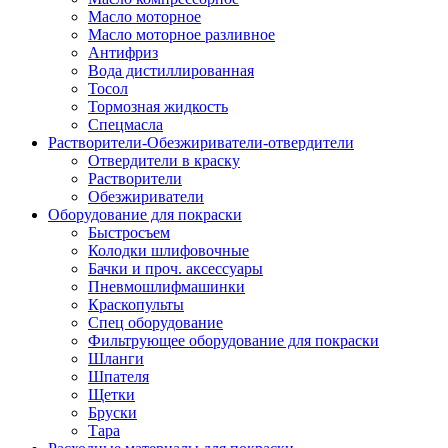
Масло моторное
Масло моторное разливное
Антифриз
Вода дистиллированная
Тосол
Тормозная жидкость
Спецмасла
Растворители-Обезжириватели-отвердители
Отвердители в краску
Растворители
Обезжириватели
Оборудование для покраски
Быстросъем
Колодки шлифовочные
Бачки и проч. аксессуары
Пневмошлифмашинки
Краскопульты
Спец оборудование
Фильтрующее оборудование для покраски
Шланги
Шпателя
Щетки
Бруски
Тара