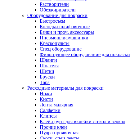
Растворители
Обезжириватели
Оборудование для покраски
Быстросъем
Колодки шлифовочные
Бачки и проч. аксессуары
Пневмошлифмашинки
Краскопульты
Спец оборудование
Фильтрующее оборудование для покраски
Шланги
Шпателя
Щетки
Бруски
Тара
Расходные материалы для покраски
Ножи
Кисти
Лента малярная
Салфетки
Клипсы
Клей-грунт для вклейки стекол и зеркал
Прочие клеи
Пудра проявочная
Скотч -спец ленты