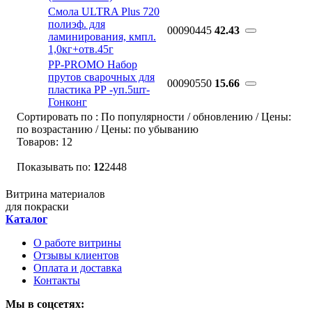
Смола ULTRA Plus 720
полиэф. для
00090445
42.43
ламинирования, кмпл.
1,0кг+отв.45г
РР-PROMO Набор
прутов сварочных для
00090550
15.66
пластика РР -уп.5шт-
Гонконг
Сортировать по
:
По популярности
/
обновлению
/
Цены:
по возрастанию
/
Цены: по убыванию
Товаров:
12
Показывать по:
12
24
48
Витрина материалов
для покраски
Каталог
О работе витрины
Отзывы клиентов
Оплата и доставка
Контакты
Мы в соцсетях: