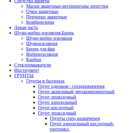
Средства защиты
Маски защитные-респираторы лепестки
Очки защитные
Перчатки защитные
Комбинезоны
Левая часть
Шумо-вибро изоляция-Бронь
Шумо-вибро изоляция
Шумоизоляция
Броня для фар
Виброизоляция
Карбон
Стеклоомыватели
Инструмент
ГРУНТЫ
Грунты в баллонах
Грунт одноком - спецназначения
Грунт акриловый двухкомпонентный
Грунт эпоксидный
Грунт аэрозольный
Грунт кислотный
Грунт эпоксидный
Грунты спец назначения
Грунт аэрозольный кислотный-
протравл.