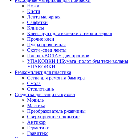
Расходные материалы для покраски
Ножи
Кисти
Лента малярная
Салфетки
Клипсы
Клей-грунт для вклейки стекол и зеркал
Прочие клеи
Пудра проявочная
Скотч -спец ленты
Пленка-ВОЛАН для проемов
УПАКОВКИ !!!Бумага -полот бум техн-воланы
УПАКОВКИ
Ремкомплект для пластика
Сетка для ремонта бампера
Смола
Стеклоткань
Средства для защиты кузова
Мовиль
Мастика
Преобразователь ржавчины
Сверхпрочное покрытие
Антикор
Герметики
Гравитекс