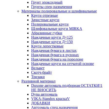
Грунт эпоксидный
Грунты спец назначения
Материалы полировальные и шлифовальные
Круги отрезные
Зачистные круги
Полировальные круги
Шлифовальные круги MIRKA
Абразивные губки
Наждачные круги Д=125
Наждачные круги Д=150
Круги лепестковые
Наждачная бумага в листах
Наждачная бумага в рулонах
Наждачная бумага на поролоне
Наждачные круги на сетчатой основе
Вельвет
Скотч-брайт
Тризаки
Разливной материал
Duxone автоэмаль подборная ОСТАТКИ!1
НЕ ВНОСИТЬ
Dyna автоэмаль
VIKA-Standox краскаV
ДОБАВКИ
Автоэмаль спец.назначения