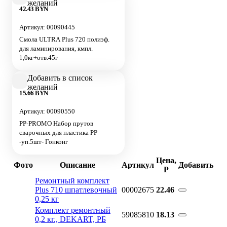
желаний
42.43 BYN
Артикул: 00090445
Смола ULTRA Plus 720 полиэф.
для ламинирования, кмпл.
1,0кг+отв.45г
Добавить в список
желаний
15.66 BYN
Артикул: 00090550
РР-PROMO Набор прутов
сварочных для пластика РР
-уп.5шт- Гонконг
Цена,
Фото
Описание
Артикул
Добавить
Р
Ремонтный комплект
Plus 710 шпатлевочный
00002675
22.46
0,25 кг
Комплект ремонтный
59085810
18.13
0,2 кг., DEKART, РБ