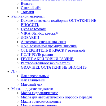
Вельвет
Скотч-брайт
Тризаки
Разливной материал
Duxone автоэмаль подборная ОСТАТКИ!1 НЕ
ВНОСИТЬ
Dyna автоэмаль
VIKA-Standox краскаV
ДОБАВКИ
Автоэмаль спец.назначения
ЛАК разливной премиум линейка
ОТВЕРДИТЕЛЬ В КРАСКУ разливной
ПОЛИРОЛЬ разлив
ГРУНТ АКРИЛОВЫЙ РАЗЛИВ
Растворители/обезжириватели
GRAVIHEL ОСТАТКИ!! НЕ ВНОСИТЬ
Лаки
Лак аэрозольный
Лак глянцевый
Матовый лак
Масла и другие жидкости
Масла гидравлические
Масла для автоматических коробок передач
Масла трансмиссионные
Масло компрессорное