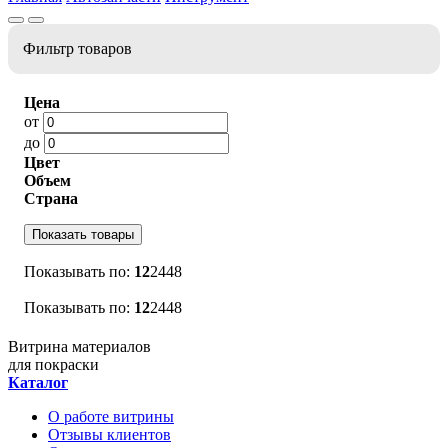
Фильтр товаров
Цена
от
до
Цвет
Объем
Страна
Показать товары
Показывать по:
12
24
48
Показывать по:
12
24
48
Витрина материалов
для покраски
Каталог
О работе витрины
Отзывы клиентов