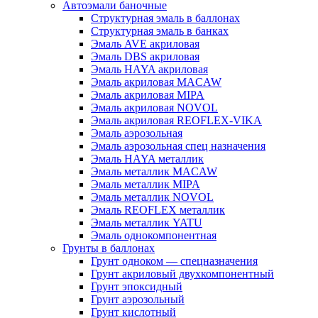
Автоэмали баночные
Структурная эмаль в баллонах
Структурная эмаль в банках
Эмаль AVE акриловая
Эмаль DBS акриловая
Эмаль HAYA акриловая
Эмаль акриловая MACAW
Эмаль акриловая MIPA
Эмаль акриловая NOVOL
Эмаль акриловая REOFLEX-VIKA
Эмаль аэрозольная
Эмаль аэрозольная спец назначения
Эмаль HAYA металлик
Эмаль металлик MACAW
Эмаль металлик MIPA
Эмаль металлик NOVOL
Эмаль REOFLEX металлик
Эмаль металлик YATU
Эмаль однокомпонентная
Грунты в баллонах
Грунт одноком — спецназначения
Грунт акриловый двухкомпонентный
Грунт эпоксидный
Грунт аэрозольный
Грунт кислотный