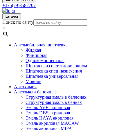
+375(29)3582707
Каталог
Поиск по сайту
×
Автомобильная шпатлевка
Жидкая
Финишная
Однокомпонентная
Шпатлевка со стекловолокном
Шпатлевка спец назначения
Шпатлевка универсальная
Мовиль
Автохимия
Автоэмали баночные
Структурная эмаль в баллонах
Структурная эмаль в банках
Эмаль AVE акриловая
Эмаль DBS акриловая
Эмаль HAYA акриловая
Эмаль акриловая MACAW
Эмаль акриловая MIPA