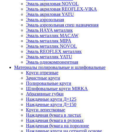
Эмаль акриловая NOVOL
Эмаль акриловая REOFLEX-VIKA
Эмаль акриловая YATU
Эмаль аэрозольная
Эмаль аэрозольная спец назначения
Эмаль HAYA металлик
Эмаль металлик MACAW
Эмаль металлик MIPA
Эмаль металлик NOVOL
Эмаль REOFLEX металлик
Эмаль металлик YATU
Эмаль однокомпонентная
Материалы полировальные и шлифовальные
Круги отрезные
Зачистные круги
Полировальные круги
Шлифовальные круги MIRKA
Абразивные губки
Наждачные круги Д=125
Наждачные круги Д=150
Круги лепестковые
Наждачная бумага в листах
Наждачная бумага в рулонах
Наждачная бумага на поролоне
Наждачные круги на сетчатой основе