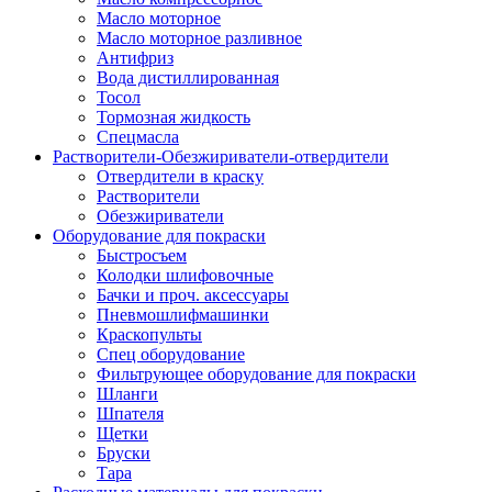
Масло моторное
Масло моторное разливное
Антифриз
Вода дистиллированная
Тосол
Тормозная жидкость
Спецмасла
Растворители-Обезжириватели-отвердители
Отвердители в краску
Растворители
Обезжириватели
Оборудование для покраски
Быстросъем
Колодки шлифовочные
Бачки и проч. аксессуары
Пневмошлифмашинки
Краскопульты
Спец оборудование
Фильтрующее оборудование для покраски
Шланги
Шпателя
Щетки
Бруски
Тара