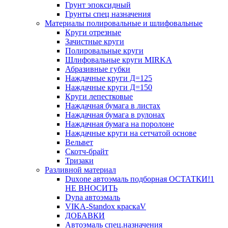
Грунт эпоксидный
Грунты спец назначения
Материалы полировальные и шлифовальные
Круги отрезные
Зачистные круги
Полировальные круги
Шлифовальные круги MIRKA
Абразивные губки
Наждачные круги Д=125
Наждачные круги Д=150
Круги лепестковые
Наждачная бумага в листах
Наждачная бумага в рулонах
Наждачная бумага на поролоне
Наждачные круги на сетчатой основе
Вельвет
Скотч-брайт
Тризаки
Разливной материал
Duxone автоэмаль подборная ОСТАТКИ!1
НЕ ВНОСИТЬ
Dyna автоэмаль
VIKA-Standox краскаV
ДОБАВКИ
Автоэмаль спец.назначения