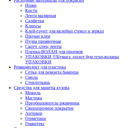
Расходные материалы для покраски
Ножи
Кисти
Лента малярная
Салфетки
Клипсы
Клей-грунт для вклейки стекол и зеркал
Прочие клеи
Пудра проявочная
Скотч -спец ленты
Пленка-ВОЛАН для проемов
УПАКОВКИ !!!Бумага -полот бум техн-воланы
УПАКОВКИ
Ремкомплект для пластика
Сетка для ремонта бампера
Смола
Стеклоткань
Средства для защиты кузова
Мовиль
Мастика
Преобразователь ржавчины
Сверхпрочное покрытие
Антикор
Герметики
Гравитекс