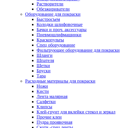
Растворители
Обезжириватели
Оборудование для покраски
Быстросъем
Колодки шлифовочные
Бачки и проч. аксессуары
Пневмошлифмашинки
Краскопульты
Спец оборудование
Фильтрующее оборудование для покраски
Шланги
Шпателя
Щетки
Бруски
Тара
Расходные материалы для покраски
Ножи
Кисти
Лента малярная
Салфетки
Клипсы
Клей-грунт для вклейки стекол и зеркал
Прочие клеи
Пудра проявочная
Скотч -спец ленты