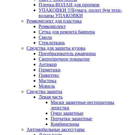
Пленка-ВОЛАН для проемов
УПАКОВКИ !!!Бумага -полот бум техн-
воланы УПАКОВКИ
Ремкомплект для пластика
Ремкомплект
Сетка для ремонта бампера
Смола
Стеклоткань
Средства для защиты кузова
Преобразователь ржавчины
Сверхпрочное покрытие
Антикор
Герметики
Гравитекс
Мастика
Мовиль
Средства защиты
Левая часть
Маски защитные-респираторы
лепестки
Очки защитные
Перчатки защитные
Комбинезоны
Автомобильные акcессуары
Левая часть