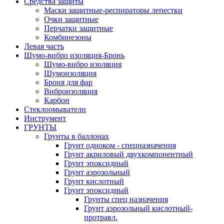
Средства защиты
Маски защитные-респираторы лепестки
Очки защитные
Перчатки защитные
Комбинезоны
Левая часть
Шумо-вибро изоляция-Бронь
Шумо-вибро изоляция
Шумоизоляция
Броня для фар
Виброизоляция
Карбон
Стеклоомыватели
Инструмент
ГРУНТЫ
Грунты в баллонах
Грунт одноком - спецназначения
Грунт акриловый двухкомпонентный
Грунт эпоксидный
Грунт аэрозольный
Грунт кислотный
Грунт эпоксидный
Грунты спец назначения
Грунт аэрозольный кислотный-
протравл.